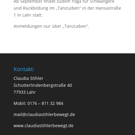
Ab September findet zudem Yoga für Schwangere
und Rückbildung im „TanzLeben“ in der Hansastraße
1 in Lahr statt.
Anmeldungen nur über „TanzLeben“.
Kontakt:
Claudia Stihler
Schutterlindenbergstraße 40
77933 Lahr
Mobil: 0176 – 811 32 984
mail@claudiastihlerbewegt.de
www.claudiastihlerbewegt.de